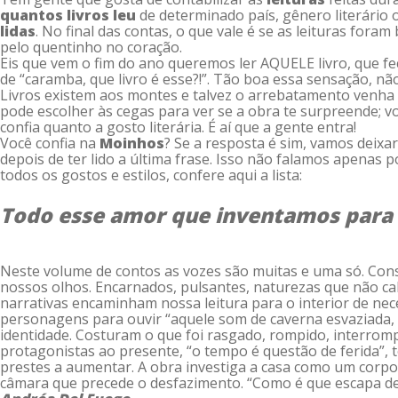
quantos livros leu
de determinado país, gênero literário 
lidas
. No final das contas, o que vale é se as leituras for
pelo quentinho no coração.
Eis que vem o fim do ano queremos ler AQUELE livro, que fe
de “caramba, que livro é esse?!”. Tão boa essa sensação, nã
Livros existem aos montes e talvez o arrebatamento venha 
pode escolher às cegas para ver se a obra te surpreende; v
confia quanto a gosto literária. É aí que a gente entra!
Você confia na
Moinhos
? Se a resposta é sim, vamos deixa
depois de ter lido a última frase. Isso não falamos apenas
todos os gostos e estilos, confere aqui a lista:
Todo esse amor que inventamos para
Neste volume de contos as vozes são muitas e uma só. Con
nossos olhos. Encarnados, pulsantes, naturezas que não c
narrativas encaminham nossa leitura para o interior de ne
personagens para ouvir “aquele som de caverna esvaziada, 
identidade. Costuram o que foi rasgado, rompido, interr
protagonistas ao presente, “o tempo é questão de ferida”, t
prestes a aumentar. A obra investiga a casa como um corpo,
câmara que precede o desfazimento. “Como é que escapa d