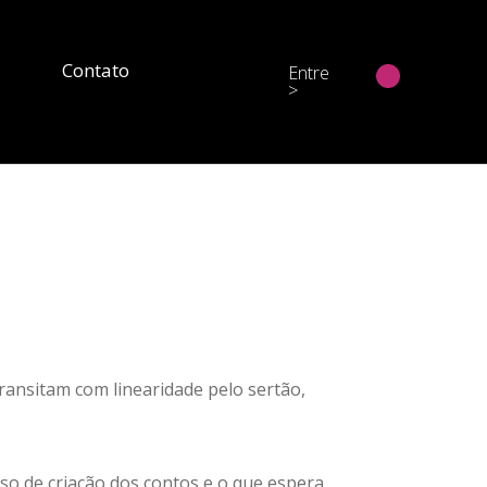
Contato
Entre
>
ransitam com linearidade pelo sertão,
o de criação dos contos e o que espera