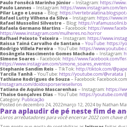
Paulo Fonsêcà Marinho Júnior
– Instagram:
https://www
Paulo Lannes
– Instagram:
https://www.instagram.com/le
Pilar Lago e Lousa
– Blog:
https://vertebralatina.blogspot
Rafael Lutty Vilhena da Silva
– Instagram:
https://www.
Rafael Mussolini Silvestre
– Blog:
https://rafamussolini.
Rafaela Germano Martins
– Facebook:
https://www.face
https://www.instagram.com/mulheres.no.horror
Rafhael Peixoto Teixeira
– Instagram:
https://www.insta
Raissa Tainá Carvalho de Santana
–
YouTube: https://y
Rodrigo Villela Pereira
– YouTube:
https://www.youtube.
Rosângela Nascimento Gomes Machado
– Instagram:
h
Simone Soares
– Facebook:
https://www.facebook.com/fer
https://www.instagram.com/simone_soares_eventos
Stephanie Sandim Reis
– TikTok:
http://tiktok.com/@pap
Tarcila Tanhã
– YouTube:
https://youtube.com/@vratata
|
Tathiane Rodrigues de Souza
– Facebook: Facebook.com/
Instagram.com/doidosporserieselivros
Tatiana de Aquino Mascarenhas
– Instagram:
https://w
Thaise Gonçalves Dias
– YouTube:
https://youtube.com/
Category:
Publicação
Posted on
dezembro 24, 2022
março 12, 2024
by
Nathan Ma
Para aplaudir de pé neste fim de a
Livros arrebatadores para você encerrar 2022 com chave d
Tem gente que gosta de contabilizar as
leituras
feitas dur