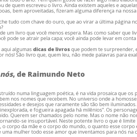
ou de quem escreveu o livro. Ainda existem aqueles e aquel
am boas, bem aproveitadas, fizeram alguma diferença na nossa
che tudo com chave do ouro, que ao virar a última página no
o?
de um livro que você menos espera. Mas como saber que livr
ocê pode se atrair pela capa; você ainda pode levar em con
r aqui algumas
dicas de livros
que podem te surpreender, e
 por nós! São livro que, quem leu, não mede palavras para e
 nós
, de Raimundo Neto
struído numa linguagem poética, é na vida prosaica que os
abem nos nomes que recebem. No universo onde a homossexu
cessidades e desejos que raramente são tão bem iluminados.
inexplorada, e fogueira apagada há milênios”. Os personag
ompido. Querem ser chamados pelo nome. Mas o nome não no
ornando-se insuportável. Neste potente livro o que é limite 
 o corpo da mãe e o corpo do mundo, o quanto esse corpo é 
e uma mulher todo esse amor que inventamos para nós na c