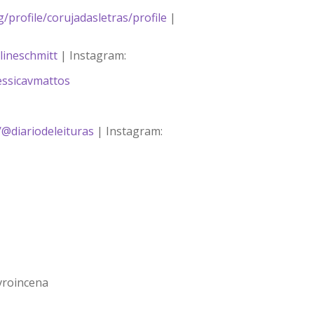
/profile/corujadasletras/profile
|
lineschmitt
| Instagram:
essicavmattos
/@diariodeleituras
| Instagram:
vroincena