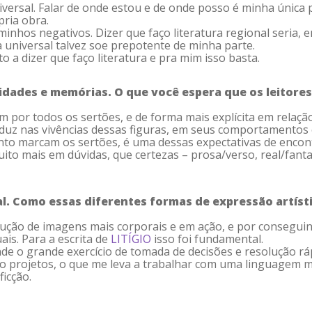
versal. Falar de onde estou e de onde posso é minha única 
pria obra.
minhos negativos. Dizer que faço literatura regional seria, 
 universal talvez soe prepotente de minha parte.
 a dizer que faço literatura e pra mim isso basta.
tidades e memórias. O que você espera que os leitor
m por todos os sertões, e de forma mais explícita em relaç
raduz nas vivências dessas figuras, em seus comportamentos 
tanto marcam os sertões, é uma dessas expectativas de encon
uito mais em dúvidas, que certezas – prosa/verso, real/fanta
l. Como essas diferentes formas de expressão artísti
rução de imagens mais corporais e em ação, e por conseguint
is. Para a escrita de
LITÍGIO
isso foi fundamental.
de o grande exercício de tomada de decisões e resolução r
ndo projetos, o que me leva a trabalhar com uma linguagem
ficção.