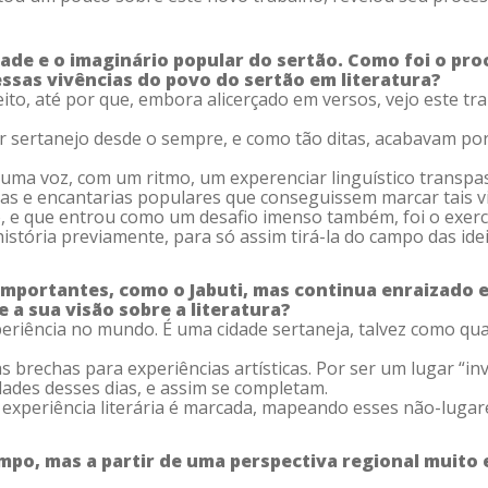
de e o imaginário popular do sertão. Como foi o pro
ssas vivências do povo do sertão em literatura?
feito, até por que, embora alicerçado em versos, vejo este 
iar sertanejo desde o sempre, e como tão ditas, acabavam po
e uma voz, com um ritmo, um experenciar linguístico transpa
as e encantarias populares que conseguissem marcar tais vi
o, e que entrou como um desafio imenso também, foi o exercíc
história previamente, para só assim tirá-la do campo das ide
importantes, como o Jabuti, mas continua enraizado 
e a sua visão sobre a literatura?
periência no mundo. É uma cidade sertaneja, talvez como qu
 brechas para experiências artísticas. Por ser um lugar “in
ades desses dias, e assim se completam.
ha experiência literária é marcada, mapeando esses não-lugar
mpo, mas a partir de uma perspectiva regional muito 