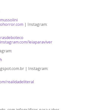
a
lmussolini
nohorror.com
| Instagram:
turasdeboteco
instagram.com/leiaparaviver
tagram
:
h
ogspot.com.br | Instagram:
m/realidadeliteral
do, com infográficos para saber