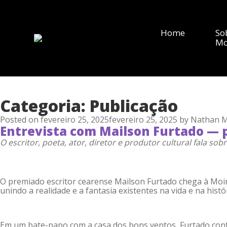
Home
So
Mo
Categoria:
Publicação
Posted on
fevereiro 25, 2025
fevereiro 25, 2025
by
Nathan 
Entrevista com Mailson Furtado — pr
O escritor, poeta, ator, diretor e produtor cultural fala sob
O premiado escritor cearense Mailson Furtado chega à Moinh
unindo a realidade e a fantasia existentes na vida e na hist
Em um bate-papo com a casa dos bons ventos, Furtado cont