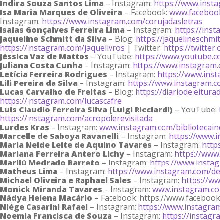
Indira Souza Santos Lima
– Instagram:
https://www.inst
Isa Maria Marques de Oliveira
– Facebook:
www.facebook
Instagram:
https://www.instagram.com/corujadasletras
Isaias Gonçalves Ferreira Lima
– Instagram:
https://ins
Jaqueline Schmitt da Silva
– Blog:
https://jaquelineschm
https://instagram.com/jaquelivros
| Twitter:
https://twitter
Jéssica Vaz de Mattos
– YouTube:
https://www.youtube.c
Juliana Costa Cunha
– Instagram:
https://www.instagram.
Letícia Ferreira Rodrigues
– Instagram:
https://www.ins
Lili Pereira da Silva
– Instagram:
https://www.instagram.
Lucas Carvalho de Freitas
– Blog:
https://diariodeleitur
https://instagram.com/lucascafre
Luis Claudio Ferreira Silva (Luigi Ricciardi)
– YouTube:
https://instagram.com/acropolerevisitada
Lurdes Kras
– Instagram:
www.instagram.com/bibliotecain
Marcelle de Saboya Ravanelli
– Instagram:
https://www.
Maria Neide Leite de Aquino Tavares
– Instagram:
http
Mariana Ferreira Antero Lichy
– Instagram:
https://www
Marilú Medrado Barreto
– Instagram:
https://www.insta
Matheus Lima
– Instagram:
https://www.instagram.com/de
Michael Oliveira e Raphael Sales
– Instagram:
https://ww
Monick Miranda Tavares
– Instagram:
www.instagram.co
Nádya Helena Macário
– Facebook: https://www.facebook.
Niége Casarini Rafael
– Instagram:
https://www.instagra
Noemia Francisca de Souza
– Instagram:
https://instag