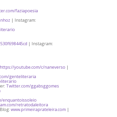
tter.com/faziapoesia
unhoz
| Instagram:
iterario
1530f698445cd
| Instagram:
https://youtube.com/c/naneverso
|
.com/genteliteraria
iterario
er:
Twitter.com/ggabsggomes
a
m/enquantoissoleio
ram.com/retratodaleitora
Blog:
www.primeiraprateleira.com
|