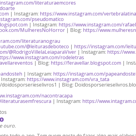
.instagram.com/literaturaemcores
ndoarte
.com
| Instagram:
https://www.instagram.com/vertebralatin
instagram.com/pseudomatico
blogspot.com
| Instagram:
https://www.instagram.com/rafae
book.com/MulheresNoHorror
| Blog:
https://www.mulheres
gram.com/literaturanograu
outube.com/@leiturasdeboteco
|
https://instagram.com/lei
com/@RodrigoVillelaLeiaparaViver
| Instagram:
https://www.
ttps://www.instagram.com/rodeletras
avellareventos
| Blog:
https://feravellar.blogspot.com
| Ins
eandosteh
| Instagram:
https://instagram.com/papeandoste
 Instagram:
https://www.instagram.com/vra_tata
doidosporserieselivros1 | Blog: Doidosporserieselivros.bl
ww.instagram.com/nacontracapa
@literaturasemfrescura
| Instagram:
https://www.intagram.co
tos
no
e ouro.
ante todo o ano. Tem quem goste de fazer algo mais elabora