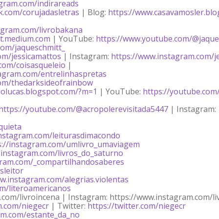
agram.com/indirareads
.com/corujadasletras
| Blog:
https://www.casavamosler.blog
tagram.com/livrobakana
itt.medium.com
| YouTube:
https://www.youtube.com/@jaque
.com/jaqueschmitt_
om/jessicamattos
| Instagram:
https://www.instagram.com/j
com/coisasqueleio
|
tagram.com/entrelinhaspretas
com/thedarksideofrainbow
adolucas.blogspot.com/?m=1
| YouTube:
https://youtube.com
https://youtube.com/@acropolerevisitada5447
| Instagram:
quieta
instagram.com/leiturasdimacondo
s://instagram.com/umlivro_umaviagem
.instagram.com/livros_do_saturno
gram.com/_compartilhandosaberes
sleitor
w.instagram.com/alegrias.violentas
m/literoamericanos
com/livroincena | Instagram: https://www.instagram.com/li
m.com/niegecr
| Twitter:
https://twitter.com/niegecr
ram.com/estante_da_no