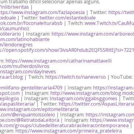
m trabalho difícil selecionar apenas alguns.
nlibriveritas
|
ttps://www.instagram.com/faziapoesia
| Twitter:
https://twi
tedoale
| Twitter:
twitter.com/estantedoale
ok.com.br/foconaleiturabsb
| Twitch:
www.Twitch.tv/CauM
om/caumunhoz
oliterario
| Instagram:
https://www.instagram.com/arboreol
am.com/latinohablante
om/lendonegres
s://open.spotify.com/show/3ivsAR0hdub2EQF5SRitEj?si=722
am:
https://www.instagram.com/catharinamattavelli
m.com/mulherdoslivros
instagram.com/daylneves
ra.art.blog
| Twitch:
https://twitch.tv/naneverso
| YouTube:
milifano-genteliteraria4709
| Instagram:
https://instagram
gspot.com
| Instagram:
http://www.instagram.com/blog.modol
epilogos
| Instagram:
Instagram.com/ggabsggomes
| Twitt
aspasliteraria/
| Twitter:
https://twitter.com/AspasLiterari
www.instagram.com/epitomeliteraria
e.com/@enquantoissoleio
| Instagram:
https://instagram.co
be.com/@RetratodaLeitora
| Instagram:
https://www.instag
k.com/groups/clubedeliteraturabrasileiracontemporanea
| 
tagram:
https://www.instagram.com/primeira_prateleira