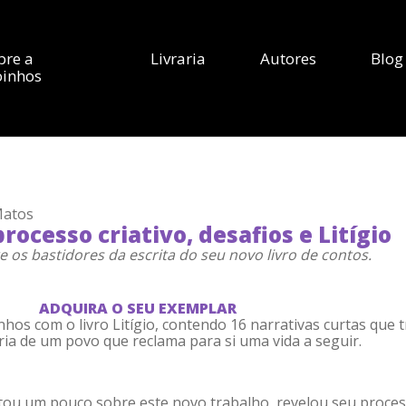
bre a
Livraria
Autores
Blog
inhos
Matos
ocesso criativo, desafios e Litígio
re os bastidores da escrita do seu novo livro de contos.
ADQUIRA O SEU EXEMPLAR
os com o livro Litígio, contendo 16 narrativas curtas que t
ória de um povo que reclama para si uma vida a seguir.
ou um pouco sobre este novo trabalho, revelou seu process