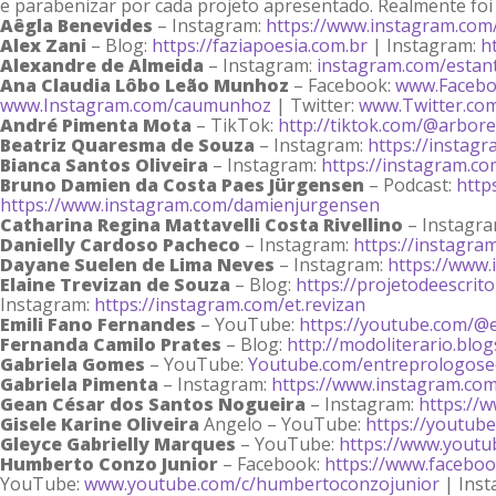
e parabenizar por cada projeto apresentado. Realmente foi u
Aêgla Benevides
– Instagram:
https://www.instagram.com/i
Alex Zani
– Blog:
https://faziapoesia.com.br
| Instagram:
h
Alexandre de Almeida
– Instagram:
instagram.com/estan
Ana Claudia Lôbo Leão Munhoz
– Facebook:
www.Facebo
www.Instagram.com/caumunhoz
| Twitter:
www.Twitter.c
André Pimenta Mota
– TikTok:
http://tiktok.com/@arbore
Beatriz Quaresma de Souza
– Instagram:
https://instagr
Bianca Santos Oliveira
– Instagram:
https://instagram.c
Bruno Damien da Costa Paes Jürgensen
– Podcast:
http
https://www.instagram.com/damienjurgensen
Catharina Regina Mattavelli Costa Rivellino
– Instagr
Danielly Cardoso Pacheco
– Instagram:
https://instagra
Dayane Suelen de Lima Neves
– Instagram:
https://www.
Elaine Trevizan de Souza
– Blog:
https://projetodeescrito
Instagram:
https://instagram.com/et.revizan
Emili Fano Fernandes
– YouTube:
https://youtube.com/@e
Fernanda Camilo Prates
– Blog:
http://modoliterario.blo
Gabriela Gomes
– YouTube:
Youtube.com/entreprologose
Gabriela Pimenta
– Instagram:
https://www.instagram.com/
Gean César dos Santos Nogueira
– Instagram:
https://
Gisele Karine Oliveira
Angelo – YouTube:
https://youtub
Gleyce Gabrielly Marques
– YouTube:
https://www.youtu
Humberto Conzo Junior
– Facebook:
https://www.faceboo
YouTube:
www.youtube.com/c/humbertoconzojunior
| Ins