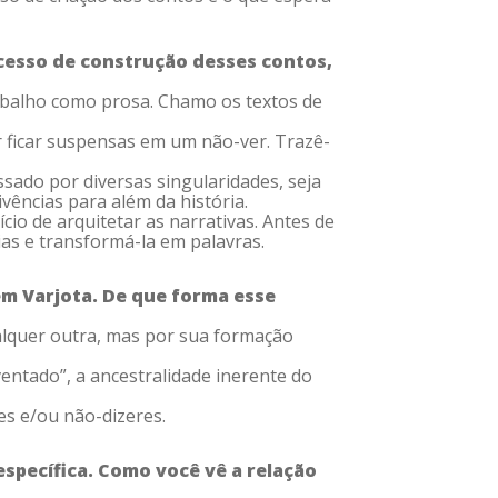
cesso de construção desses contos,
trabalho como prosa. Chamo os textos de
r ficar suspensas em um não-ver. Trazê-
ssado por diversas singularidades, seja
vências para além da história.
io de arquitetar as narrativas. Antes de
ias e transformá-la em palavras.
em Varjota. De que forma esse
alquer outra, mas por sua formação
ventado”, a ancestralidade inerente do
es e/ou não-dizeres.
específica. Como você vê a relação