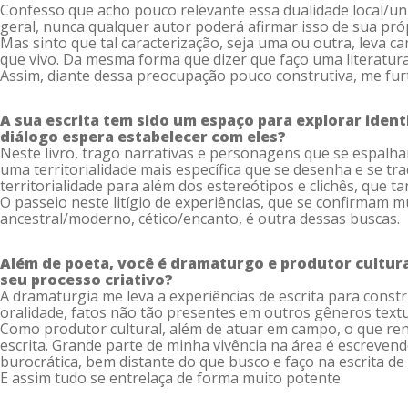
Confesso que acho pouco relevante essa dualidade local/uni
geral, nunca qualquer autor poderá afirmar isso de sua pró
Mas sinto que tal caracterização, seja uma ou outra, leva ca
que vivo. Da mesma forma que dizer que faço uma literatura
Assim, diante dessa preocupação pouco construtiva, me furto
A sua escrita tem sido um espaço para explorar iden
diálogo espera estabelecer com eles?
Neste livro, trago narrativas e personagens que se espalha
uma territorialidade mais específica que se desenha e se t
territorialidade para além dos estereótipos e clichês, que 
O passeio neste litígio de experiências, que se confirmam m
ancestral/moderno, cético/encanto, é outra dessas buscas.
Além de poeta, você é dramaturgo e produtor cultura
seu processo criativo?
A dramaturgia me leva a experiências de escrita para const
oralidade, fatos não tão presentes em outros gêneros textua
Como produtor cultural, além de atuar em campo, o que ren
escrita. Grande parte de minha vivência na área é escreve
burocrática, bem distante do que busco e faço na escrita de 
E assim tudo se entrelaça de forma muito potente.