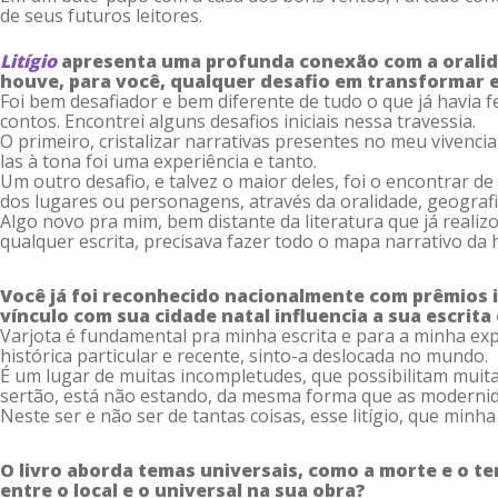
de seus futuros leitores.
Litígio
apresenta uma profunda conexão com a oralida
houve, para você, qualquer desafio em transformar e
Foi bem desafiador e bem diferente de tudo o que já havia 
contos. Encontrei alguns desafios iniciais nessa travessia.
O primeiro, cristalizar narrativas presentes no meu vivenc
las à tona foi uma experiência e tanto.
Um outro desafio, e talvez o maior deles, foi o encontrar d
dos lugares ou personagens, através da oralidade, geografi
Algo novo pra mim, bem distante da literatura que já realiz
qualquer escrita, precisava fazer todo o mapa narrativo da 
Você já foi reconhecido nacionalmente com prêmios 
vínculo com sua cidade natal influencia a sua escrita 
Varjota é fundamental pra minha escrita e para a minha ex
histórica particular e recente, sinto-a deslocada no mundo.
É um lugar de muitas incompletudes, que possibilitam muitas
sertão, está não estando, da mesma forma que as modernid
Neste ser e não ser de tantas coisas, esse litígio, que min
O livro aborda temas universais, como a morte e o te
entre o local e o universal na sua obra?