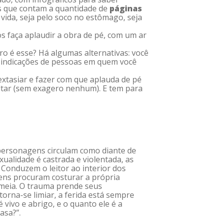
as que contam a quantidade de
páginas
 vida, seja pelo soco no estômago, seja
s faça aplaudir a obra de pé, com um ar
o é esse? Há algumas alternativas: você
ta indicações de pessoas em quem você
xtasiar e fazer com que aplauda de pé
xaltar (sem exagero nenhum). E tem para
 personagens circulam como diante de
alidade é castrada e violentada, as
 Conduzem o leitor ao interior dos
ens procuram costurar a própria
meia. O trauma prende seus
torna-se limiar, a ferida está sempre
vivo e abrigo, e o quanto ele é a
asa?”.