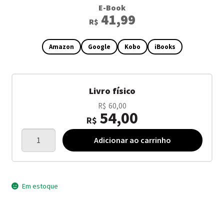
E-Book
41,99
R$
Amazon
Google
Kobo
iBooks
Livro físico
O
60,00
R$
54,00
preço
R$
original
Litígio
O
Adicionar ao carrinho
quantidade
era:
preço
R$60,00.
atual
é:
Em estoque
R$54,00.