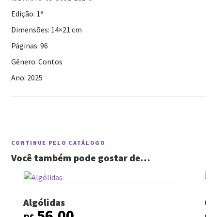
Edição: 1ª
Dimensões: 14×21 cm
Páginas: 96
Gênero: Contos
Ano: 2025
CONTINUE PELO CATÁLOGO
Você também pode gostar de…
Algólidas
Ca
56,00