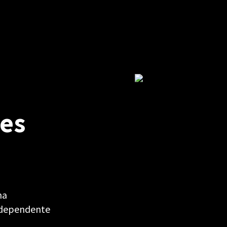
es
ma
ndependente