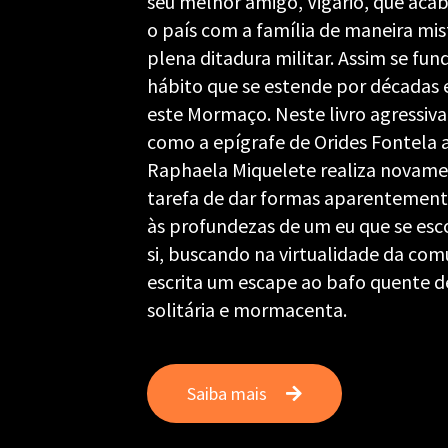
seu melhor amigo, Vigário, que acab
o país com a família de maneira mis
plena ditadura militar. Assim se fu
hábito que se estende por décadas e
este Mormaço. Neste livro agressiv
como a epígrafe de Orides Fontela 
Raphaela Miquelete realiza novament
tarefa de dar formas aparentement
às profundezas de um eu que se esc
si, buscando na virtualidade da co
escrita um escape ao bafo quente de
solitária e mormacenta.
Saiba mais