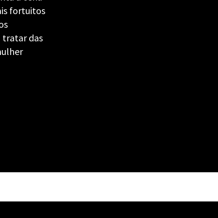
s fortuitos
os
o tratar das
mulher