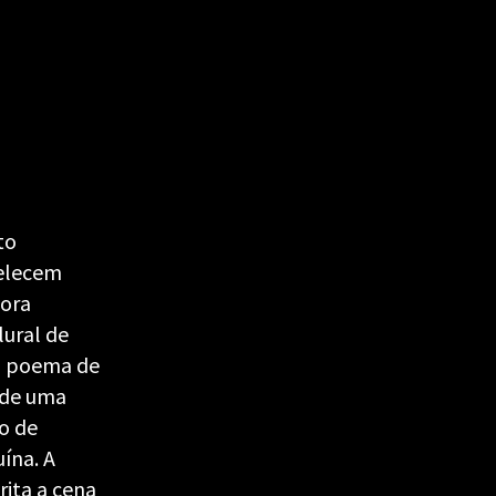
to
belecem
 ora
ural de
o poema de
o de uma
co de
uína. A
rita a cena