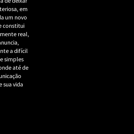
a de deixar
teriosa, em
nda um novo
 constitui
amente real,
anuncia,
e a difícil
e simples
onde até de
municação
 sua vida