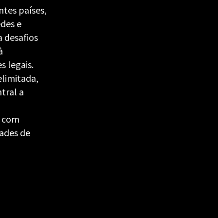
ntes países,
edes e
a desafios
à
s legais.
elimitada,
tral a
, com
dades de