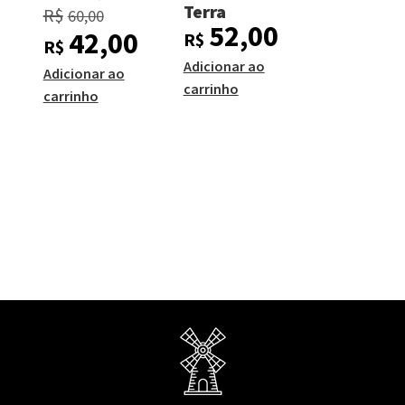
Terra
R$
60,00
52,00
42,00
R$
O
O
R$
Adicionar ao
preço
preço
Adicionar ao
carrinho
carrinho
original
atual
era:
é:
R$60,00.
R$42,00.