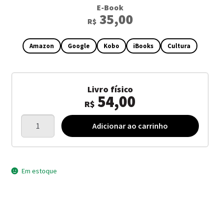
E-Book
35,00
R$
Amazon
Google
Kobo
iBooks
Cultura
Livro físico
54,00
R$
Sistema
Adicionar ao carrinho
do
tato
quantidade
Em estoque