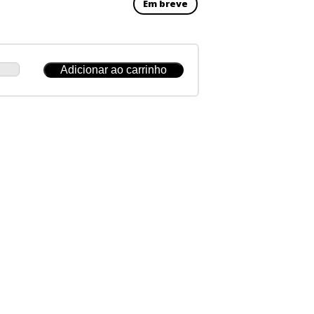
Em breve
ja
Adicionar ao carrinho
idade