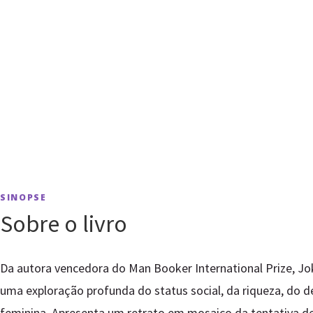
SINOPSE
Sobre o livro
Da autora vencedora do Man Booker International Prize, Jok
uma exploração profunda do status social, da riqueza, do d
feminina. Apresenta um retrato em mosaico da tentativa 