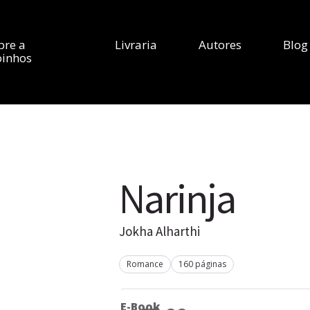
bre a
Livraria
Autores
Blog
inhos
Narinja
Jokha Alharthi
Romance
160 páginas
E-Book