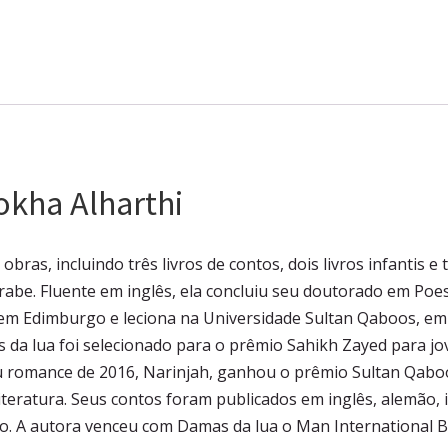
okha Alharthi
obras, incluindo três livros de contos, dois livros infantis e 
abe. Fluente em inglês, ela concluiu seu doutorado em Poe
 em Edimburgo e leciona na Universidade Sultan Qaboos, em
 da lua foi selecionado para o prêmio Sahikh Zayed para jo
eu romance de 2016, Narinjah, ganhou o prêmio Sultan Qabo
 literatura. Seus contos foram publicados em inglês, alemão, i
io. A autora venceu com Damas da lua o Man International 