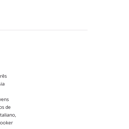
três
sia
vens
os de
taliano,
Booker