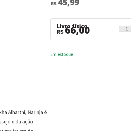
45,99
R$
Livro físico
66,00
Narin
R$
quant
Em estoque
ha Alharthi, Narinja é
esejo e da ação
de uma jovem de