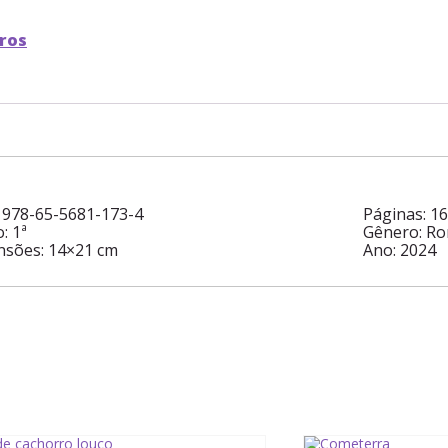
vros
 978-65-5681-173-4
Páginas: 1
: 1ª
Gênero: R
sões: 14×21 cm
Ano: 2024