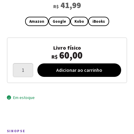
41,99
R$
Amazon
Google
Kobo
iBooks
Livro físico
60,00
R$
Boca
Adicionar ao carrinho
de
cachorro
louco
quantidade
Em estoque
SINOPSE