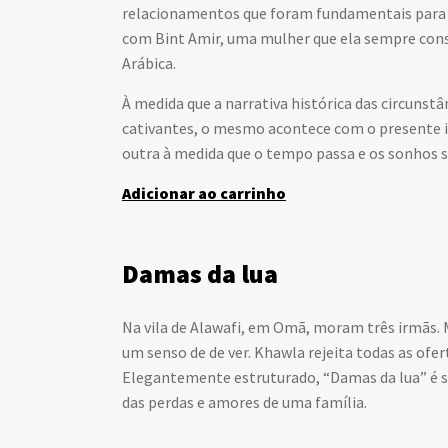
relacionamentos que foram fundamentais para s
com Bint Amir, uma mulher que ela sempre consi
Arábica.
À medida que a narrativa histórica das circunst
cativantes, o mesmo acontece com o presente is
outra à medida que o tempo passa e os sonhos
Adicionar ao carrinho
Damas da lua
Na vila de Alawafi, em Omã, moram três irmãs. M
um senso de de ver. Khawla rejeita todas as of
Elegantemente estruturado, “Damas da lua” é s
das perdas e amores de uma família.