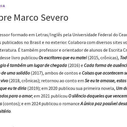
RIA
bre Marco Severo
essor formado em Letras/Inglês pela Universidade Federal do Cea
 publicados no Brasil e no exterior. Colabora com diversos sites v
iteratura. É também professor e orientador de alunos de Escrita Cr
desse livro publicou
Os escritores que eu matei
(2015, crônicas),
Tod
ágio é também um lugar de chegada
(2016) e
Cada forma de ausênci
o de uma solidão
(2017), ambos de contos e
Coisas que acontecem s
 vivo
(2018, crônicas); retornou ao conto em
Se eu te amasse, estas
que eu te diria
(2019); em 2020 publicou sua primeira novela,
Um d
ados para o amor
; em 2021 publicou
O silêncio daqueles que vencem
s
(contos); e em 2024 publicou o romance
A única paz possível desd
itério
.