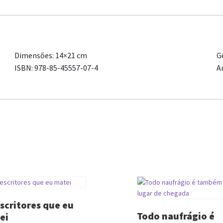
Dimensões: 14×21 cm
G
ISBN: 978-85-45557-07-4
A
scritores que eu
Todo naufrágio é
ei