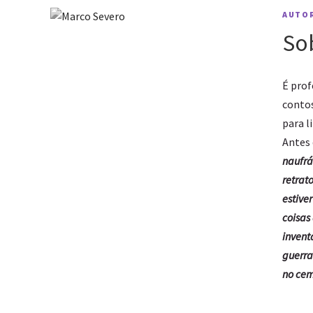
AUTO
So
É prof
contos
para l
Antes 
naufr
retrat
estiver
coisas 
invent
guerra
no cem