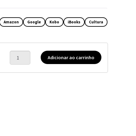
Amazon
Google
Kobo
iBooks
Cultura
Coisas
Adicionar ao carrinho
que
acontecem
se
você
estiver
vivo
quantidade