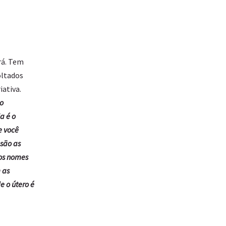
rá. Tem
oltados
iativa.
o
a é o
e você
 são as
os nomes
 as
e o útero é