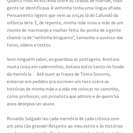
Quanto mais eu escrevia sobre as tiradas de mamãe, mais
gente se identificava. A velhinha tinha uma língua afiada.
Pensamento ligeiro que nem as onças lá do Cafundó da
infância dela. E, de repente, minha mãe virou a mãe de um
monte de marmanjo e mulher feita. Ao ponto de a gente
chamá-la de “velhinha blogueira”, tamanho o sucesso das
fotos, vídeos e textos.
Sem ninguém saber, eu guardava as postagens. Anotava
muita coisa em caderninhos, botava outro tanto no fundo
da memória… Até ouvir as frases de Toni e Socorro,
esbarrar em pedidos pra escrever um livro sobre as
histórias de minha mãe e a vida me colocar no caminho,
como professor, um jornalista que admiro e de quem há
anos desejava ser aluno.
Ronaldo Salgado leu cada memória de cada crônica com
um zelo tão grande! Respeito ao meu estilo e às histórias