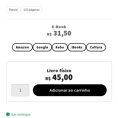
Poesia
132 páginas
E-Book
31,50
R$
Amazon
Google
Kobo
iBooks
Cultura
Livro físico
45,00
R$
Nosso
Adicionar ao carrinho
amor
de
trincheira
nosso
Em estoque