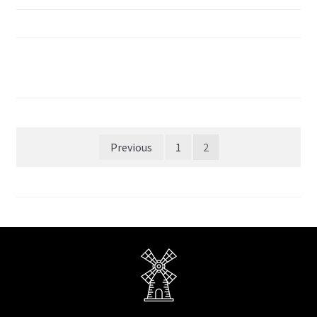
Paginação
Previous
1
2
de
posts