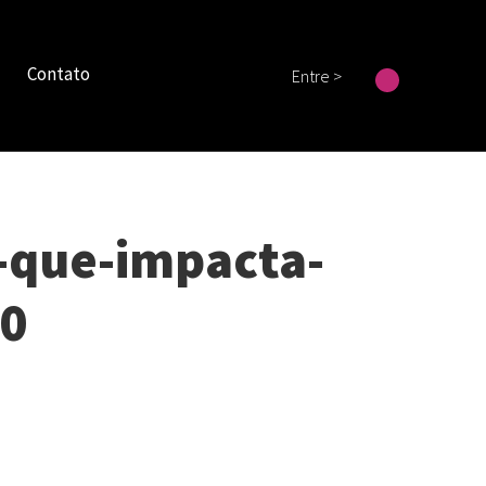
Contato
Entre >
-que-impacta-
50