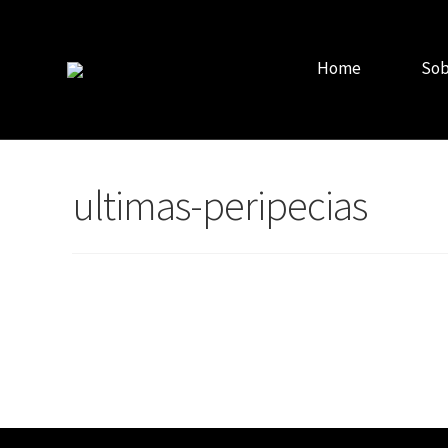
Home
Sob
ultimas-peripecias