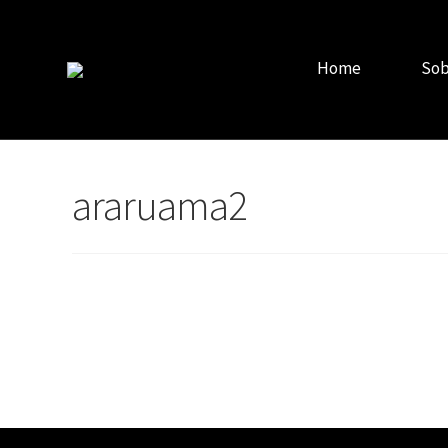
Home
Sob
araruama2