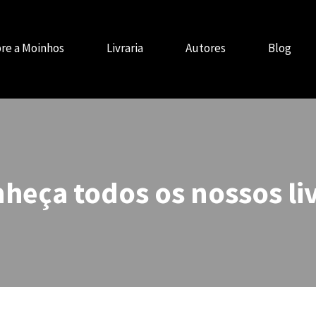
re a Moinhos
Livraria
Autores
Blog
heça todos os nossos li