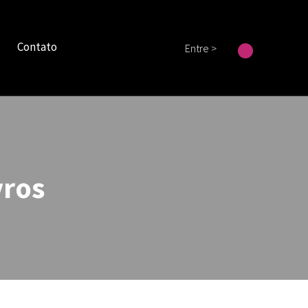
Contato
Entre >
vros