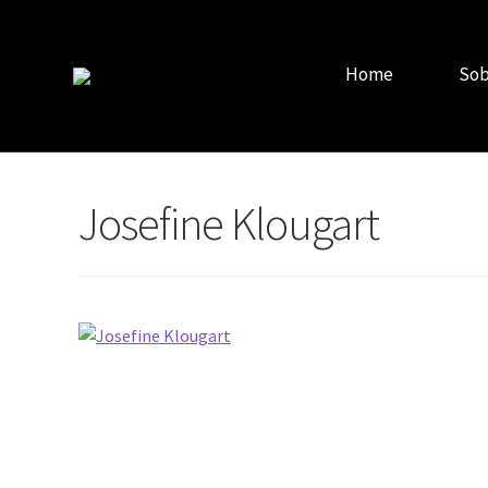
Home
Sob
Josefine Klougart