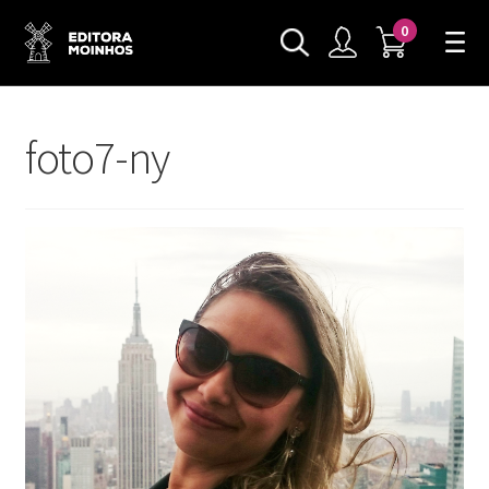
0
foto7-ny