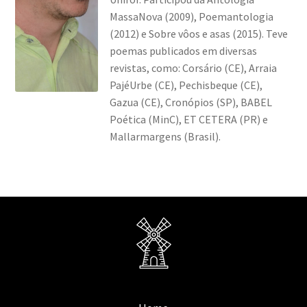
MassaNova (2009), Poemantologia
(2012) e Sobre vôos e asas (2015). Teve
poemas publicados em diversas
revistas, como: Corsário (CE), Arraia
PajéUrbe (CE), Pechisbeque (CE),
Gazua (CE), Cronópios (SP), BABEL
Poética (MinC), ET CETERA (PR) e
Mallarmargens (Brasil).