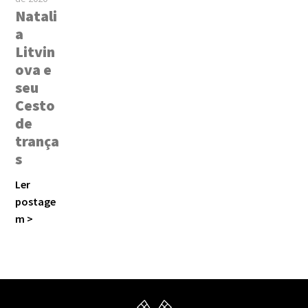
Natali
a
Litvin
ova e
seu
Cesto
de
trança
s
Ler
postage
m >