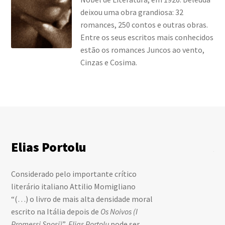
deixou uma obra grandiosa: 32
romances, 250 contos e outras obras.
Entre os seus escritos mais conhecidos
estão os romances Juncos ao vento,
Cinzas e Cosima.
Elias Portolu
A
Considerado pelo importante crítico
Pu
literário italiano Attilio Momigliano
tra
“(…) o livro de mais alta densidade moral
Del
escrito na Itália depois de
Os Noivos (I
lei
Promessi Sposi)
”,
Elias Portolu
pode ser
lír