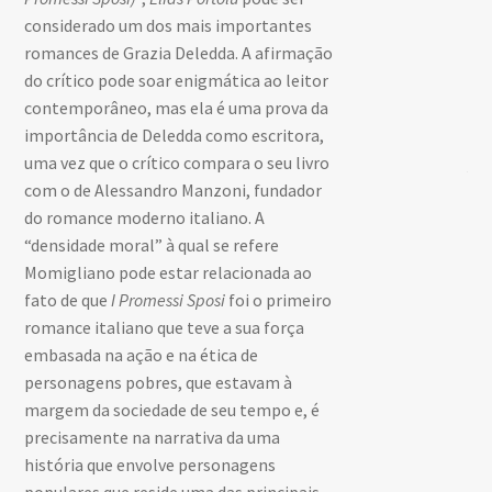
considerado um dos mais importantes
des
romances de Grazia Deledda. A afirmação
amo
do crítico pode soar enigmática ao leitor
par
contemporâneo, mas ela é uma prova da
tor
importância de Deledda como escritora,
ma
uma vez que o crítico compara o seu livro
jog
com o de Alessandro Manzoni, fundador
pa
do romance moderno italiano. A
do 
“densidade moral” à qual se refere
tra
Momigliano pode estar relacionada ao
Nes
fato de que
I Promessi Sposi
foi o primeiro
pri
romance italiano que teve a sua força
est
embasada na ação e na ética de
for
personagens pobres, que estavam à
reg
margem da sociedade de seu tempo e, é
cid
precisamente na narrativa da uma
ve
história que envolve personagens
do
populares que reside uma das principais