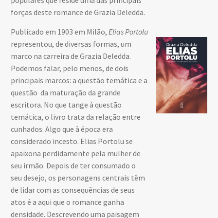
que
forças deste romance de Grazia Deledda.
do
Publicado em 1903 em Milão,
Elias Portolu
se 
representou, de diversas formas, um
lá 
marco na carreira de Grazia Deledda.
inc
Podemos falar, pelo menos, de dois
ago
principais marcos: a questão temática e a
con
questão da maturação da grande
el
escritora. No que tange à questão
pon
temática, o livro trata da relação entre
ven
cunhados. Algo que à época era
ses
considerado incesto. Elias Portolu se
o p
apaixona perdidamente pela mulher de
tra
seu irmão. Depois de ter consumado o
úni
seu desejo, os personagens centrais têm
sem
de lidar com as consequências de seus
ve
atos é a aqui que o romance ganha
con
densidade. Descrevendo uma paisagem