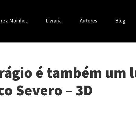
re a Moinhos
Livraria
Autores
Blog
frágio é também um l
co Severo – 3D