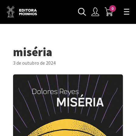
0
miséria
3 de outubro de 2024