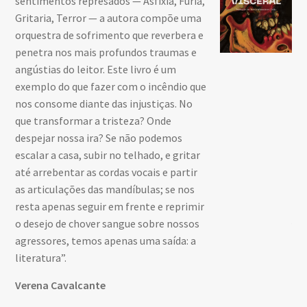
sentimentos represados — Asfixia, Fúria,
ma
Gritaria, Terror — a autora compõe uma
qu
orquestra de sofrimento que reverbera e
penetra nos mais profundos traumas e
Aqu
angústias do leitor. Este livro é um
faz
exemplo do que fazer com o incêndio que
mo
nos consome diante das injustiças. No
sej
que transformar a tristeza? Onde
im
despejar nossa ira? Se não podemos
‘o
escalar a casa, subir no telhado, e gritar
man
até arrebentar as cordas vocais e partir
nas
as articulações das mandíbulas; se nos
Am
resta apenas seguir em frente e reprimir
Ad
o desejo de chover sangue sobre nossos
agressores, temos apenas uma saída: a
literatura”.
Verena Cavalcante