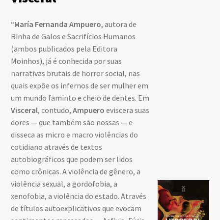
“
María Fernanda Ampuero
, autora de
De 
Rinha de Galos e Sacrifícios Humanos
se
(ambos publicados pela Editora
sen
Moinhos), já é conhecida por suas
Nes
narrativas brutais de horror social, nas
co
quais expõe os infernos de ser mulher em
lit
um mundo faminto e cheio de dentes. Em
uma
Visceral
, contudo,
Ampuero
eviscera suas
la
dores — que também são nossas — e
pod
disseca as micro e macro violências do
ma
cotidiano através de textos
da
autobiográficos que podem ser lidos
Hu
como crônicas. A violência de gênero, a
Em
violência sexual, a gordofobia, a
pr
xenofobia, a violência do estado. Através
ate
de títulos autoexplicativos que evocam
as 