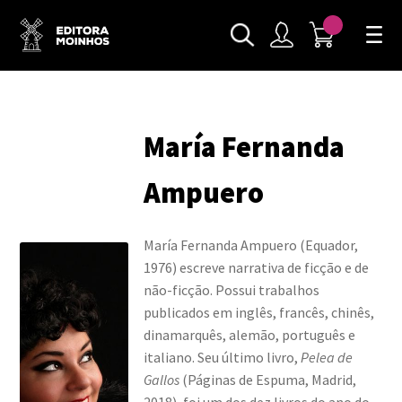
María Fernanda
Ampuero
María Fernanda Ampuero (Equador,
1976) escreve narrativa de ficção e de
não-ficção. Possui trabalhos
publicados em inglês, francês, chinês,
dinamarquês, alemão, português e
italiano. Seu último livro,
Pelea de
Gallos
(Páginas de Espuma, Madrid,
2018), foi um dos dez livros do ano do